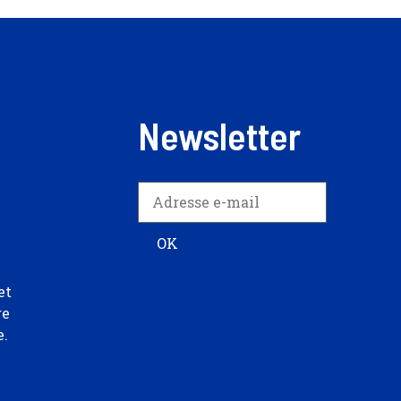
Newsletter
et
re
e.