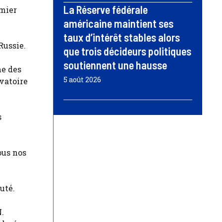
La Réserve fédérale
emier
américaine maintient ses
taux d’intérêt stables alors
Russie.
que trois décideurs politiques
soutiennent une hausse
me des
5 août 2026
rvatoire
s
ous nos
uté.
N.