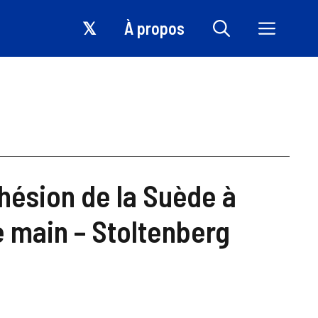
𝕏
À propos
dhésion de la Suède à
e main – Stoltenberg