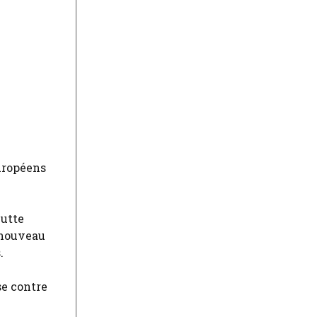
européens
lutte
 nouveau
.
se contre