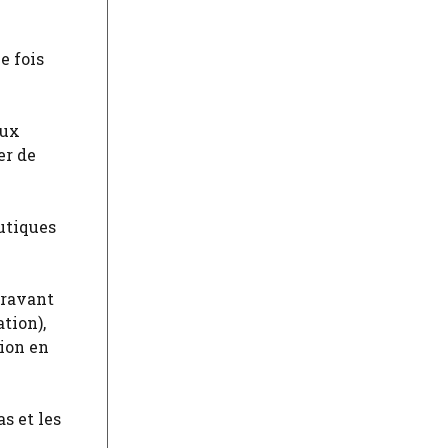
e fois
aux
er de
utiques
aravant
tion),
tion en
s et les