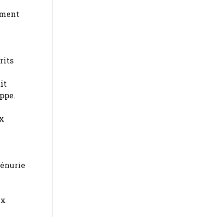
mment
rits
it
ippe.
ux
pénurie
ux