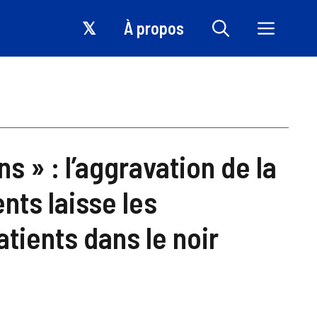
𝕏
À propos
s » : l’aggravation de la
ts laisse les
tients dans le noir