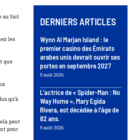
 au fait
DERNIERS ARTICLES
Wynn Al Marjan Island : le
ez les
premier casino des Émirats
arabes unis devrait ouvrir ses
t que
portes en septembre 2027
9 août 2026
aux
L’actrice de « Spider-Man : No
lus qu’à
Way Home », Mary Egida
Rivera, est décédée à l’âge de
82 ans.
Cela peut
9 août 2026
ent pour