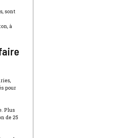
s, sont
on, à
faire
ries,
és pour
. Plus
on de 25