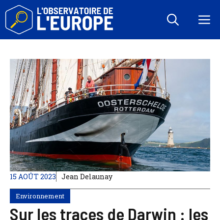
Aller
au
M
contenu
15 AOÛT 2023
Jean Delaunay
Environnement
Sur les traces de Darwin : les