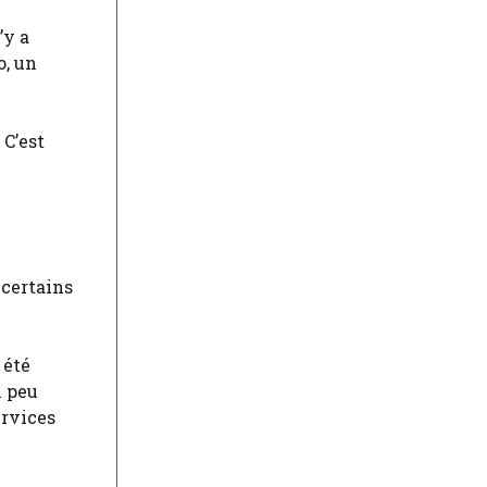
’y a
o, un
 C’est
 certains
 été
n peu
ervices