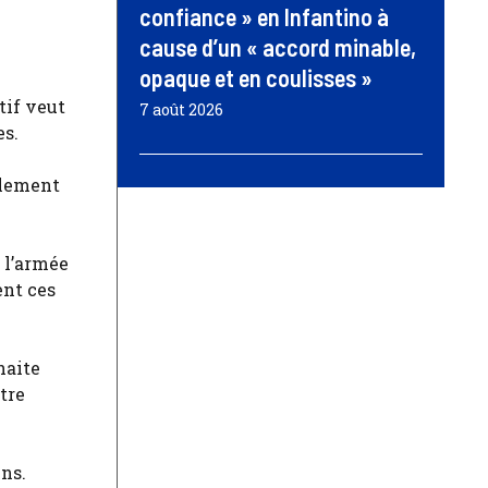
confiance » en Infantino à
cause d’un « accord minable,
opaque et en coulisses »
tif veut
7 août 2026
es.
alement
t l’armée
ent ces
haite
tre
ins.