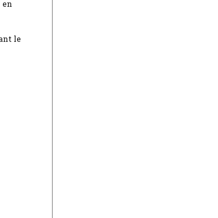
é en
ant le