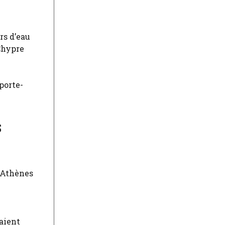
rs d’eau
Chypre
porte-
s
d’Athènes
aient