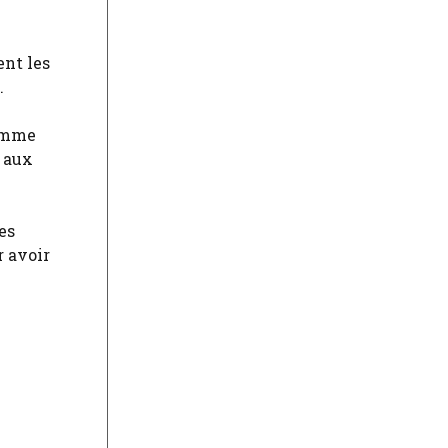
ent les
.
comme
t aux
es
r avoir