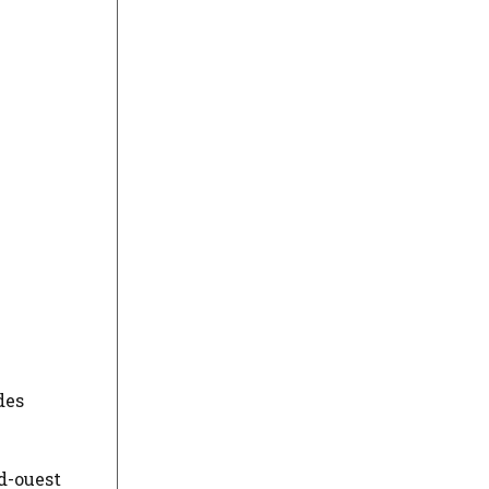
des
d-ouest