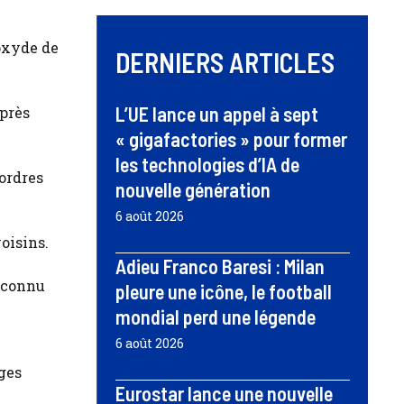
ioxyde de
DERNIERS ARTICLES
L’UE lance un appel à sept
après
« gigafactories » pour former
les technologies d’IA de
ordres
nouvelle génération
6 août 2026
oisins.
Adieu Franco Baresi : Milan
a connu
pleure une icône, le football
mondial perd une légende
6 août 2026
ges
Eurostar lance une nouvelle