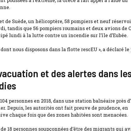
nt poussées à l’extrême, la Grèce a fait appel à l’aide du
enne.
et de Suède, un hélicoptère, 58 pompiers et neuf réservoi
di, tandis que 56 pompiers roumains et deux avions de 
pé lundi à la lutte contre un incendie sur l’île d’Eubée.
 dont nous disposons dans la flotte rescEU », a déclaré le 
vacuation et des alertes dans le
dies
é 104 personnes en 2018, dans une station balnéaire près 
er. Depuis, les autorités ont fait preuve de prudence, en
ive chaque fois que des zones habitées sont menacées.
s de 18 personnes soupçonnées d’être des migrants qui av