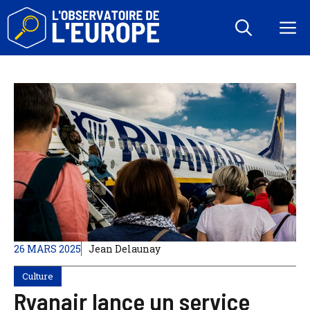
Aller
au
M
contenu
26 MARS 2025
Jean Delaunay
Culture
Ryanair lance un service