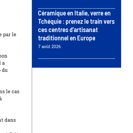
Céramique en Italie, verre en
Tchéquie : prenez le train vers
ces centres d’artisanat
e par le
traditionnel en Europe
7 août 2026
 bon
l a
» du
ns le cas
à
nt dans