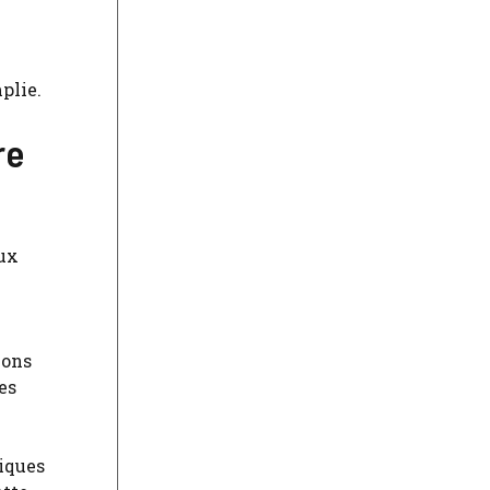
plie.
re
aux
ions
es
iques