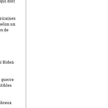
qui doit
ricaines
 selon un
es de
er Biden
a guerre
stibles
ombreux