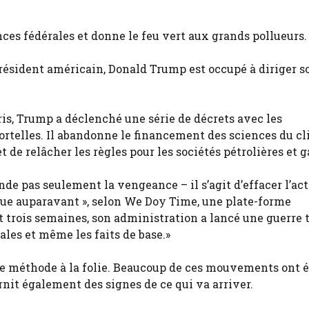
ces fédérales et donne le feu vert aux grands pollueurs.
ésident américain, Donald Trump est occupé à diriger s
ris, Trump a déclenché une série de décrets avec les
rtelles. Il abandonne le financement des sciences du cl
 de relâcher les règles pour les sociétés pétrolières et g
de pas seulement la vengeance – il s’agit d’effacer l’ac
vue auparavant », selon We Doy Time, une plate-forme
 trois semaines, son administration a lancé une guerre 
les et même les faits de base.»
e une méthode à la folie. Beaucoup de ces mouvements ont 
urnit également des signes de ce qui va arriver.