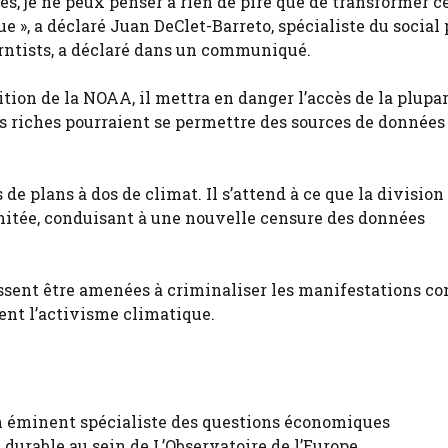
s, je ne peux penser à rien de pire que de transformer c
 », a déclaré Juan DeClet-Barreto, spécialiste du social 
erntists, a déclaré dans un communiqué.
ition de la NOAA, il mettra en danger l’accès de la plupar
es riches pourraient se permettre des sources de données
e plans à dos de climat. Il s’attend à ce que la division
imitée, conduisant à une nouvelle censure des données
ssent être amenées à criminaliser les manifestations con
ent l’activisme climatique.
n éminent spécialiste des questions économiques
durable au sein de L’Observatoire de l’Europe.