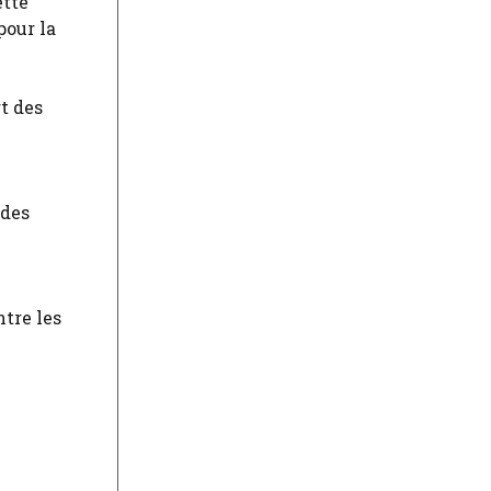
ette
pour la
t des
 des
tre les