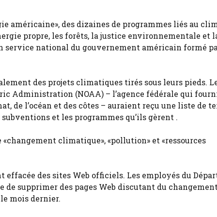
ergie américaine», des dizaines de programmes liés au cli
ergie propre, les forêts, la justice environnementale et l
un service national du gouvernement américain formé pa
ement des projets climatiques tirés sous leurs pieds. L
ic Administration (NOAA) – l’agence fédérale qui fourni
mat, de l’océan et des côtes – auraient reçu une liste de t
 subventions et les programmes qu’ils gèrent .
e «changement climatique», «pollution» et «ressources
 effacée des sites Web officiels. Les employés du Dépa
ordre de supprimer des pages Web discutant du changemen
le mois dernier.