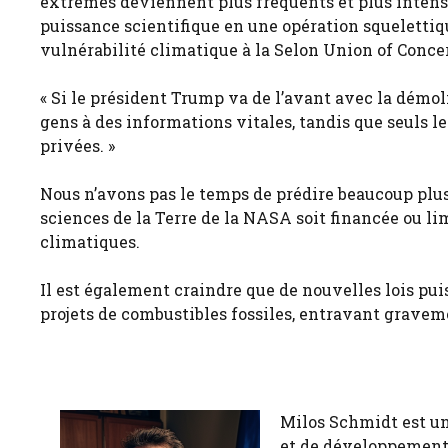
extrêmes deviennent plus fréquents et plus intense
puissance scientifique en une opération squelettique
vulnérabilité climatique à la Selon Union of Conc
« Si le président Trump va de l’avant avec la démol
gens à des informations vitales, tandis que seuls l
privées. »
Nous n’avons pas le temps de prédire beaucoup plus d
sciences de la Terre de la NASA soit financée ou l
climatiques.
Il est également craindre que de nouvelles lois pui
projets de combustibles fossiles, entravant gravem
Milos Schmidt est u
et de développement 