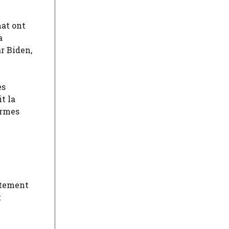
mat ont
a
r Biden,
es
t la
ermes
rtement
t