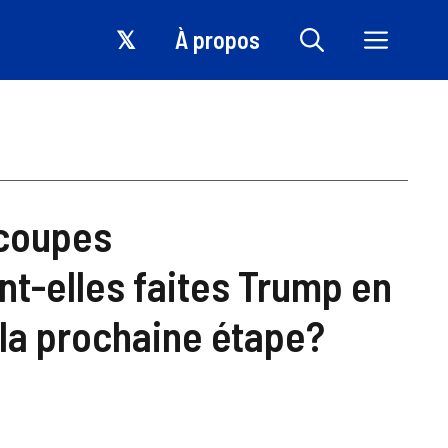
𝕏
À propos
 coupes
t-elles faites Trump en
 la prochaine étape?