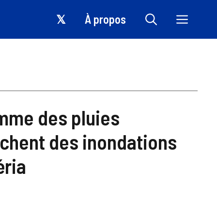
𝕏
À propos
omme des pluies
nchent des inondations
éria