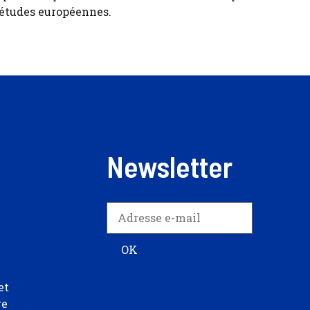
 études européennes.
Newsletter
et
re