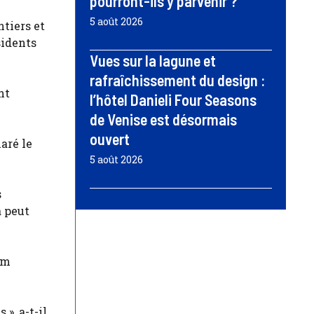
pourront-ils y parvenir ?
5 août 2026
ntiers et
sidents
Vues sur la lagune et
rafraîchissement du design :
nt
l’hôtel Danieli Four Seasons
de Venise est désormais
ouvert
aré le
5 août 2026
s
a peut
um
 », a-t-il