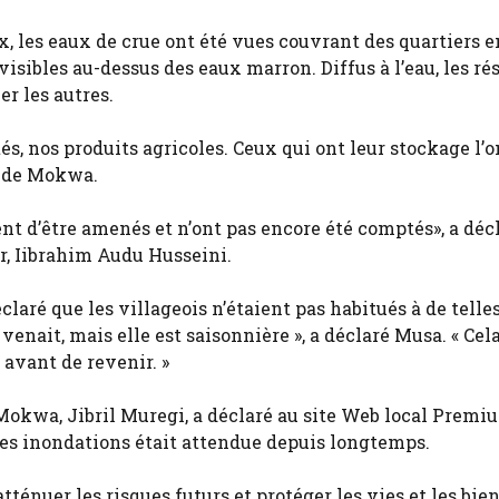
x, les eaux de crue ont été vues couvrant des quartiers e
isibles au-dessus des eaux marron. Diffus à l’eau, les ré
r les autres.
s, nos produits agricoles. Ceux qui ont leur stockage l’o
t de Mokwa.
nt d’être amenés et n’ont pas encore été comptés», a décl
er, Iibrahim Audu Husseini.
aré que les villageois n’étaient pas habitués à de telle
venait, mais elle est saisonnière », a déclaré Musa. « Cel
 avant de revenir. »
Mokwa, Jibril Muregi, a déclaré au site Web local Premi
des inondations était attendue depuis longtemps.
tténuer les risques futurs et protéger les vies et les biens