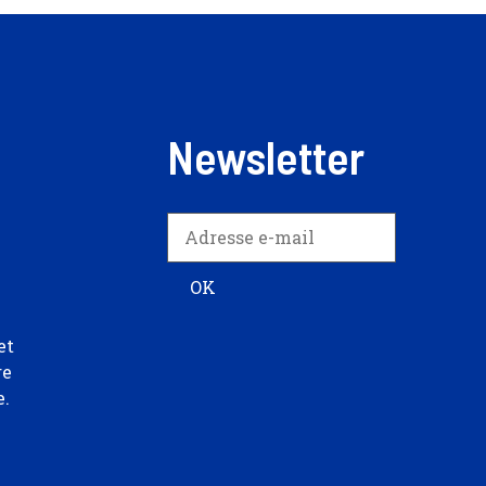
Newsletter
et
re
e.