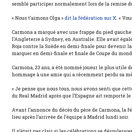
semblé participer normalement lors de la remise d
« Nous t’aimons Olga »
dit la fédération sur X.
« Vous
Carmona a marqué avec une frappe du pied gauche à
l’Angleterre à Sydney, en Australie. Elle avait éga
Roja contre la Suède en demi-finale pour devenir la
marquer en demi-finale et finale de Coupe du mond
Carmona, 23 ans, a été nommé joueur le plus utile d
hommage à une amie qui a récemment perdu sa mè
« Je pense que nous tous, nous avons senti que cett
du Real Madrid après que l’Espagne ait remporté le 
Avant l’annonce du décès du père de Carmona, la féd
lieu après l’arrivée de l’équipe à Madrid lundi soir.
Il n’était pas clair si les célébrations se déroule