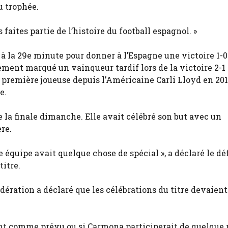
u trophée.
 faites partie de l’histoire du football espagnol. »
 la 29e minute pour donner à l’Espagne une victoire 1-0
lement marqué un vainqueur tardif lors de la victoire 2-1
 première joueuse depuis l’Américaine Carli Lloyd en 201
e.
e la finale dimanche. Elle avait célébré son but avec un
re.
e équipe avait quelque chose de spécial », a déclaré le d
titre.
ération a déclaré que les célébrations du titre devaient
raient comme prévu ou si Carmona participerait de quelque