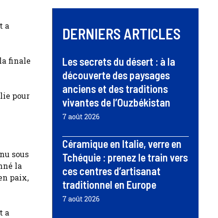
t a
DERNIERS ARTICLES
Les secrets du désert : à la
a finale
découverte des paysages
anciens et des traditions
lie pour
vivantes de l’Ouzbékistan
7 août 2026
Céramique en Italie, verre en
nnu sous
Tchéquie : prenez le train vers
nné la
ces centres d’artisanat
en paix,
traditionnel en Europe
7 août 2026
t a