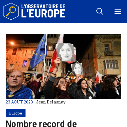
Aller
au
M
contenu
23 AOÛT 2023
Jean Delaunay
Europe
Nombre record de