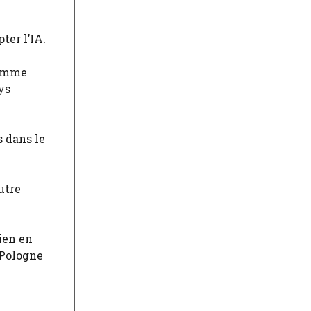
ter l’IA.
comme
ys
s dans le
utre
ien en
a Pologne