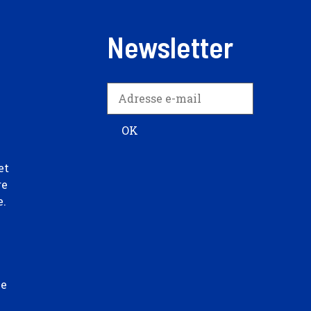
Newsletter
et
re
e.
ée