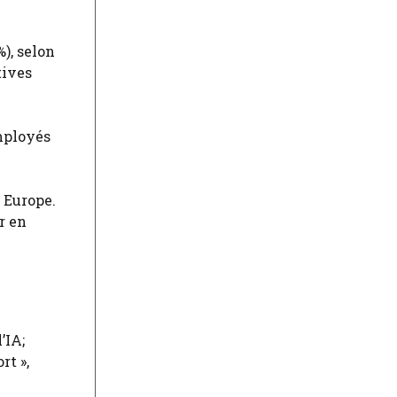
), selon
tives
employés
 Europe.
r en
’IA;
rt »,