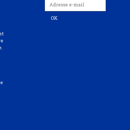
et
re
e.
ée