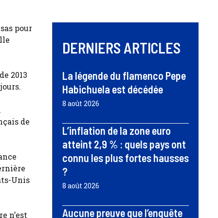
sas pour
lle
DERNIERS ARTICLES
La légende du flamenco Pepe
de 2013
jours.
Habichuela est décédée
8 août 2026
n
nçais de
L’inflation de la zone euro
atteint 2,9 % : quels pays ont
dance
connu les plus fortes hausses
ernière
?
ats-Unis
8 août 2026
Aucune preuve que l’enquête
re n’est