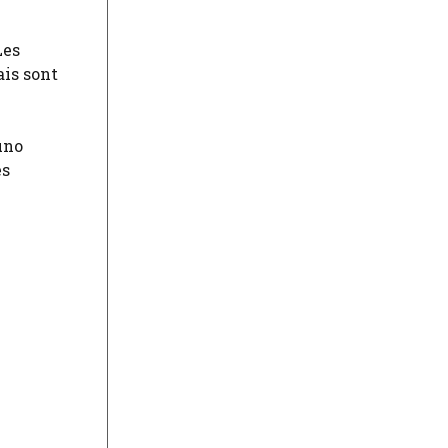
Les
is sont
uno
es