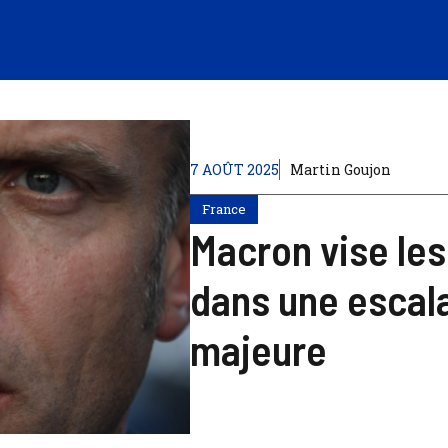
7 AOÛT 2025
Martin Goujon
France
Macron vise les
dans une escal
majeure