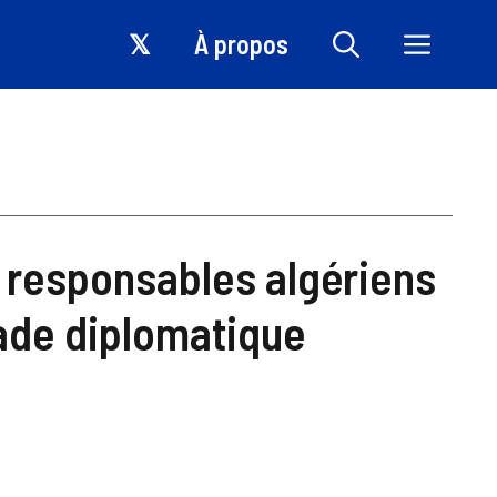
𝕏
À propos
 responsables algériens
ade diplomatique