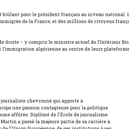
t brûlant pour le président français au niveau national. 
igrée de la France, et des millions de citoyens frança
de droite – y compris le ministre actuel de l’Intérieur Br
et l’immigration algérienne au centre de leurs plateform
 journaliste chevronné qui apporte à
urope une passion contagieuse pour la politique
ume affûtée. Diplômé de l'École de journalisme
 Martin a passé la majeure partie de sa carrière à
 de l'Union Européenne, de ses institutions à ses