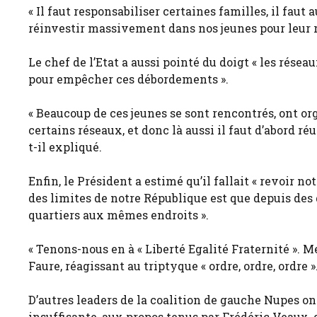
« Il faut responsabiliser certaines familles, il faut 
réinvestir massivement dans nos jeunes pour leur re
Le chef de l’Etat a aussi pointé du doigt « les ré
pour empêcher ces débordements ».
« Beaucoup de ces jeunes se sont rencontrés, ont or
certains réseaux, et donc là aussi il faut d’abord ré
t-il expliqué.
Enfin, le Président a estimé qu’il fallait « revoir not
des limites de notre République est que depuis des
quartiers aux mêmes endroits ».
« Tenons-nous en à « Liberté Egalité Fraternité ». Me
Faure, réagissant au triptyque « ordre, ordre, ordre »
D’autres leaders de la coalition de gauche Nupes on
insuffisante, aux propos tenus par Frédéric Veaux, 