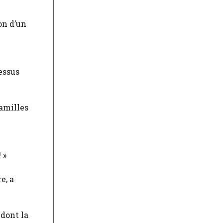
on d’un
essus
familles
 »
e, a
 dont la