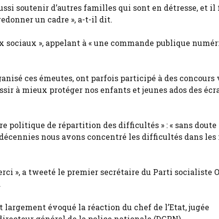
aussi soutenir d’autres familles qui sont en détresse, et il
donner un cadre », a-t-il dit.
seaux sociaux », appelant à « une commande publique numé
ganisé ces émeutes, ont parfois participé à des concours 
ussir à mieux protéger nos enfants et jeunes ados des écra
re politique de répartition des difficultés » : « sans doute
 décennies nous avons concentré les difficultés dans le
rci », a tweeté le premier secrétaire du Parti socialiste 
.
t largement évoqué la réaction du chef de l’Etat, jugée
directeur général de la police nationale (DGPN).