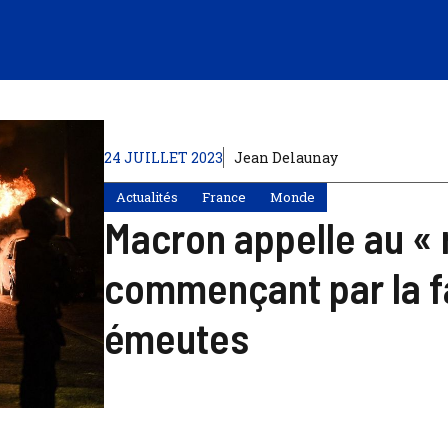
24 JUILLET 2023
Jean Delaunay
Actualités
France
Monde
Macron appelle au « r
commençant par la fa
émeutes