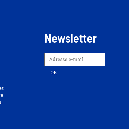
Newsletter
et
re
e.