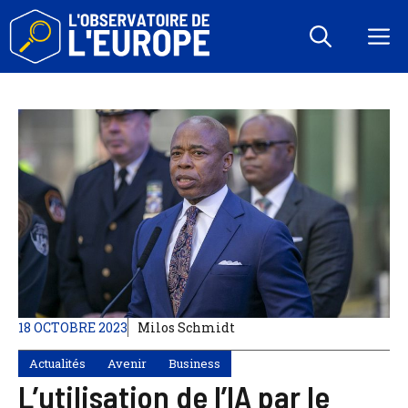
Aller
au
M
contenu
18 OCTOBRE 2023
Milos Schmidt
Actualités
Avenir
Business
L’utilisation de l’IA par le