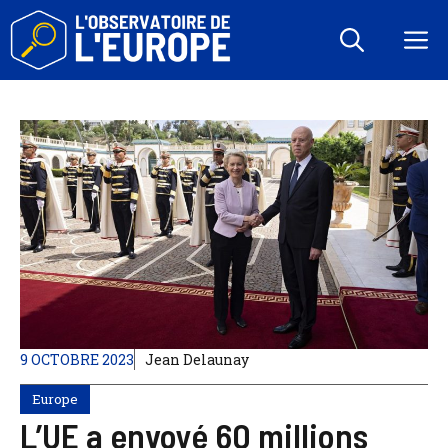
Aller
au
M
contenu
9 OCTOBRE 2023
Jean Delaunay
Europe
L’UE a envoyé 60 millions