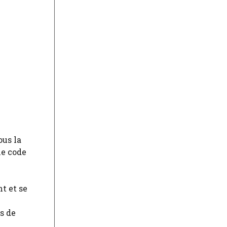
ous la
le code
nt et se
s de