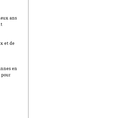
deux ans
nt
ux et de
annes en
 pour