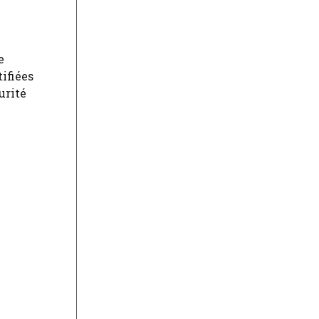
e
ifiées
urité