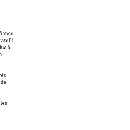
fiance
atelli
lus à
n
rés
ide
les