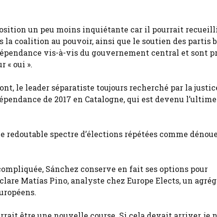
ition un peu moins inquiétante car il pourrait recueilli
la coalition au pouvoir, ainsi que le soutien des partis 
ndépendance vis-à-vis du gouvernement central et sont pr
 « oui ».
nt, le leader séparatiste toujours recherché par la justic
dépendance de 2017 en Catalogne, qui est devenu l’ultime
 le redoutable spectre d’élections répétées comme dénou
compliquée, Sánchez conserve en fait ses options pour
éclare Matías Pino, analyste chez Europe Elects, un agré
européens.
rrait être une nouvelle course. Si cela devait arriver, je 