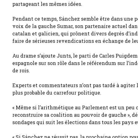
partageant les mêmes idées.
Pendant ce temps, Sánchez semble être dans une pos
voix de la gauche Sumar, son partenaire actuel dans 
catalan et galicien, qui prônent divers degrés d’i
faire de sérieuses revendications en échange de leur
Au drame s’ajoute Junts, le parti de Carles Puigdemo
espagnole sur son rôle dans le référendum sur l’in
de rois.
Experts et commentateurs n’ont pas tardé à agiter
plus probable du carrefour politique.
« Même si l’arithmétique au Parlement est un peu 
reconstruire sa coalition au pouvoir de gauche », d
sondages qui suit les élections dans tous les pays 
« Si Sánchez ne réussit pas, la prochaine option pou