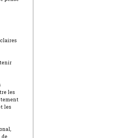
claires
tenir
s
tre les
entement
t les
onal,
 de