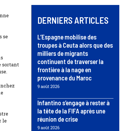
enne
DERNIERS ARTICLES
L’Espagne mobilise des
s se
troupes à Ceuta alors que des
milliers de migrants
us
continuent de traverser la
e sortant
frontière à la nage en
use.
provenance du Maroc
Sánchez
9 août 2026
ne
Infantino s’engage à rester à
la tête de la FIFA après une
stre
réunion de crise
 le
9 août 2026