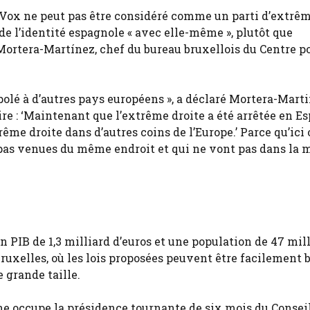
, Vox ne peut pas être considéré comme un parti d’extrêm
de l’identité espagnole « avec elle-même », plutôt que
 Mortera-Martínez, chef du bureau bruxellois du Centre po
apolé à d’autres pays européens », a déclaré Mortera-Mart
ire : ‘Maintenant que l’extrême droite a été arrêtée en E
ême droite dans d’autres coins de l’Europe.’ Parce qu’ici 
t pas venues du même endroit et qui ne vont pas dans la
PIB de 1,3 milliard d’euros et une population de 47 mil
 Bruxelles, où les lois proposées peuvent être facilement 
 grande taille.
e occupe la présidence tournante de six mois du Conseil