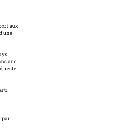
port aux
 d’une
pays
dans une
é, reste
arti
r par