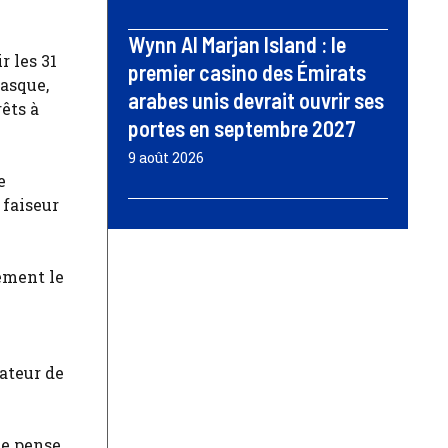
Wynn Al Marjan Island : le
r les 31
premier casino des Émirats
basque,
arabes unis devrait ouvrir ses
êts à
portes en septembre 2027
9 août 2026
e
 faiseur
ement le
gateur de
ne pense