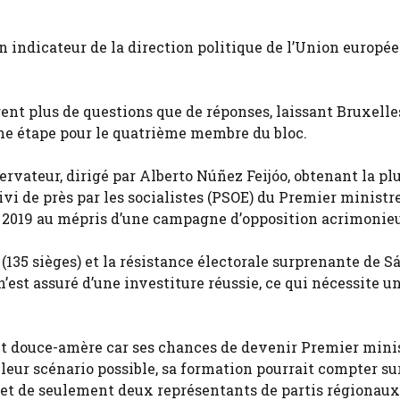
n indicateur de la direction politique de l’Union europé
ent plus de questions que de réponses, laissant Bruxelle
aine étape pour le quatrième membre du bloc.
ervateur, dirigé par Alberto Núñez Feijóo, obtenant la pl
ivi de près par les socialistes (PSOE) du Premier ministr
 2019 au mépris d’une campagne d’opposition acrimonie
35 sièges) et la résistance électorale surprenante de 
’est assuré d’une investiture réussie, ce qui nécessite u
ment douce-amère car ses chances de devenir Premier mini
lleur scénario possible, sa formation pourrait compter sur
x et de seulement deux représentants de partis régionaux