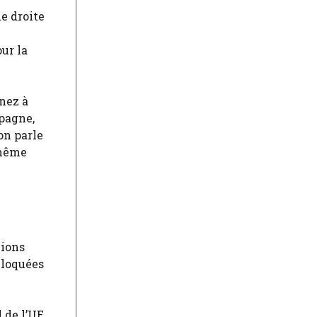
e droite
ur la
inez à
spagne,
on parle
 même
lions
bloquées
 de l’UE,