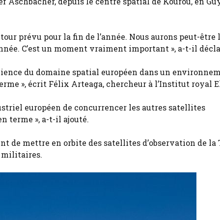
osef Aschbacher, depuis le centre spatial de Kourou, en G
tour prévu pour la fin de l’année. Nous aurons peut-être 
année. C’est un moment vraiment important », a-t-il décla
ésilience du domaine spatial européen dans un environne
rme », écrit Félix Arteaga, chercheur à l’Institut royal E
ustriel européen de concurrencer les autres satellites
erme », a-t-il ajouté.
de mettre en orbite des satellites d’observation de la T
militaires.