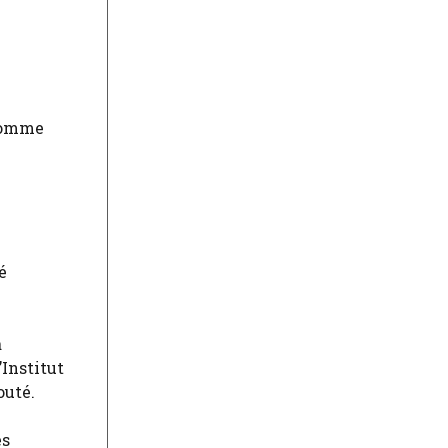
 comme
é
a
’Institut
outé.
es