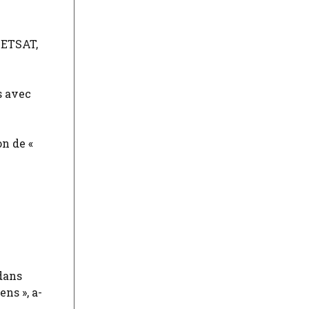
METSAT,
s avec
n de «
dans
ns », a-