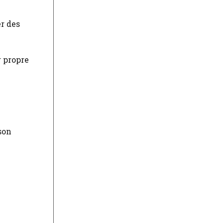
r des
r propre
son