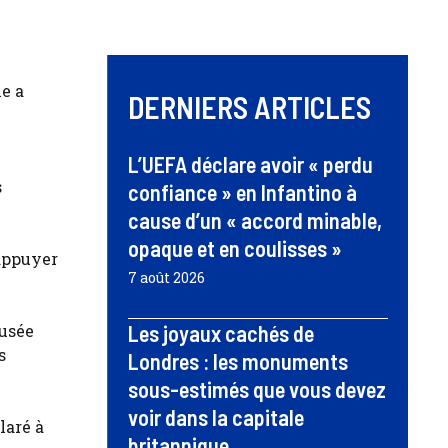
le a
DERNIERS ARTICLES
L’UEFA déclare avoir « perdu
s
confiance » en Infantino à
cause d’un « accord minable,
opaque et en coulisses »
’appuyer
7 août 2026
fusée
Les joyaux cachés de
s
Londres : les monuments
sous-estimés que vous devez
voir dans la capitale
laré à
britannique