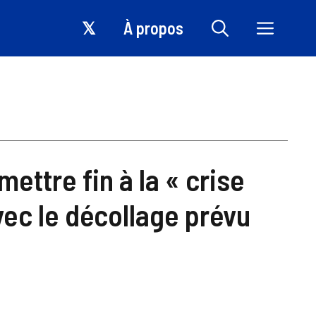
𝕏
À propos
ettre fin à la « crise
vec le décollage prévu