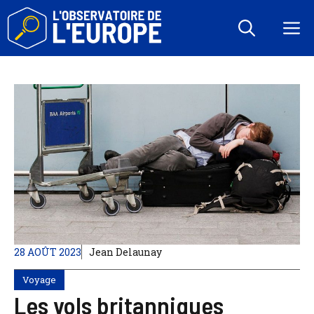
Aller
au
M
contenu
28 AOÛT 2023
Jean Delaunay
Voyage
Les vols britanniques