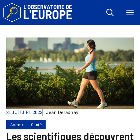
Aller
au
M
contenu
31 JUILLET 2023
Jean Delaunay
Avenir
Santé
Les scientifiques découvrent