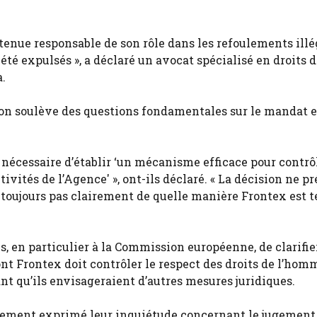
s tenue responsable de son rôle dans les refoulements ill
 été expulsés », a déclaré un avocat spécialisé en droits 
.
ion soulève des questions fondamentales sur le mandat e
t nécessaire d’établir ‘un mécanisme efficace pour contrô
vités de l’Agence' », ont-ils déclaré. « La décision ne pr
it toujours pas clairement de quelle manière Frontex est 
s, en particulier à la Commission européenne, de clarifie
nt Frontex doit contrôler le respect des droits de l’homm
nt qu’ils envisageraient d’autres mesures juridiques.
alement exprimé leur inquiétude concernant le jugement