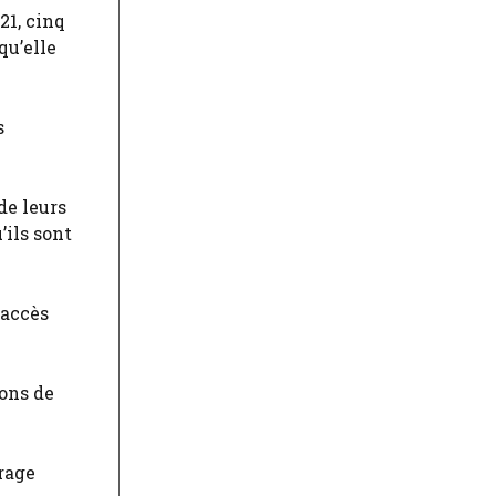
21, cinq
qu’elle
s
de leurs
’ils sont
 accès
ions de
rage