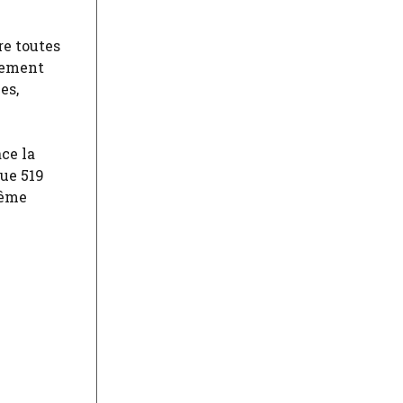
re toutes
llement
es,
ce la
que 519
même