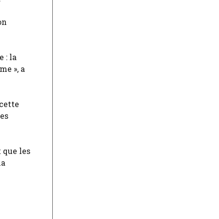
on
 : la
me », a
cette
les
 que les
la