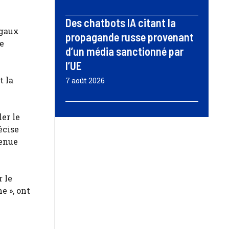
Des chatbots IA citant la
égaux
propagande russe provenant
de
d’un média sanctionné par
l’UE
t la
7 août 2026
ler le
écise
tenue
r le
e », ont
.