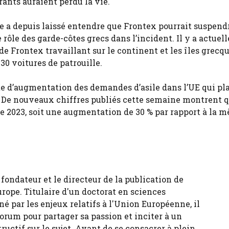
rants auraient perdu la vie.
e a depuis laissé entendre que Frontex pourrait suspend
e rôle des garde-côtes grecs dans l’incident. Il y a actue
 Frontex travaillant sur le continent et les îles grecqu
30 voitures de patrouille.
e d’augmentation des demandes d’asile dans l’UE qui pla
. De nouveaux chiffres publiés cette semaine montrent 
 2023, soit une augmentation de 30 % par rapport à la 
fondateur et le directeur de la publication de
urope. Titulaire d'un doctorat en sciences
né par les enjeux relatifs à l'Union Européenne, il
forum pour partager sa passion et inciter à un
tructif sur le sujet. Avant de se consacrer à plein