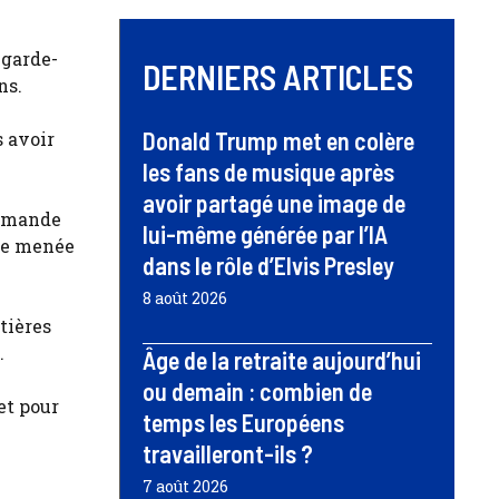
 garde-
DERNIERS ARTICLES
ns.
Donald Trump met en colère
 avoir
les fans de musique après
avoir partagé une image de
 demande
lui-même générée par l’IA
nte menée
dans le rôle d’Elvis Presley
8 août 2026
tières
.
Âge de la retraite aujourd’hui
ou demain : combien de
et pour
temps les Européens
travailleront-ils ?
7 août 2026