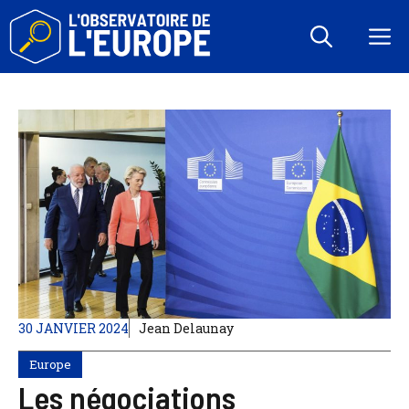
Aller
au
M
contenu
30 JANVIER 2024
Jean Delaunay
Europe
Les négociations