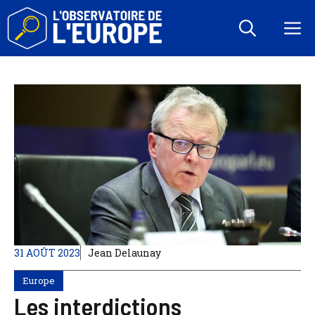
Aller
au
M
contenu
31 AOÛT 2023
Jean Delaunay
Europe
Les interdictions