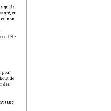
e qu’ils
santé, ou
 ou non.
t
asse-tête
r pour
 bout de
ur des
nt tant