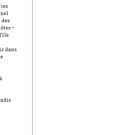
ries
nnel
c des
hôtes –
’île.
ir dans
de
à
andis