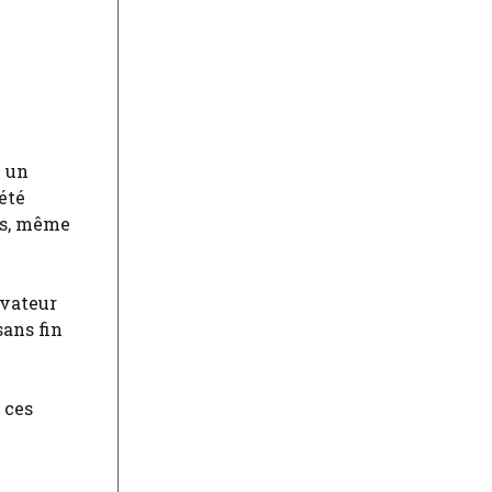
é un
été
als, même
rvateur
sans fin
 ces