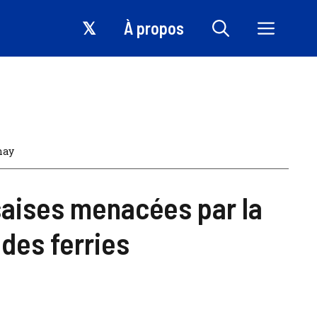
𝕏
À propos
nay
saises menacées par la
 des ferries