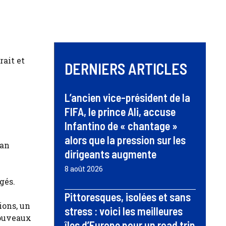
rait et
DERNIERS ARTICLES
L’ancien vice-président de la
FIFA, le prince Ali, accuse
Infantino de « chantage »
alors que la pression sur les
ian
dirigeants augmente
8 août 2026
gés.
Pittoresques, isolées et sans
ions, un
stress : voici les meilleures
nouveaux
îles d’Europe pour un road trip