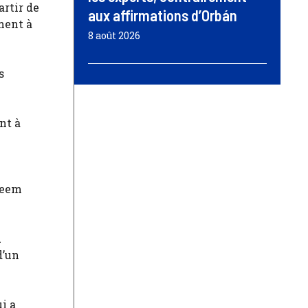
artir de
aux affirmations d’Orbán
ment à
8 août 2026
s
nt à
areem
u
d’un
i a