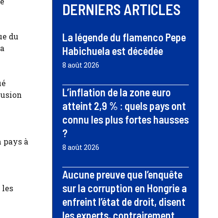
ce
DERNIERS ARTICLES
La légende du flamenco Pepe
ue du
la
Habichuela est décédée
8 août 2026
ué
L’inflation de la zone euro
lusion
atteint 2,9 % : quels pays ont
connu les plus fortes hausses
?
n pays à
8 août 2026
Aucune preuve que l’enquête
sur la corruption en Hongrie a
 les
enfreint l’état de droit, disent
les experts, contrairement