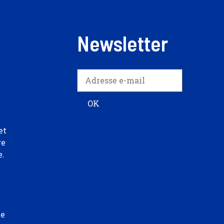
Newsletter
et
re
e.
ée