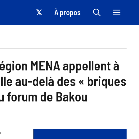
𝕏
À propos
 région MENA appellent à
lle au-delà des « briques
du forum de Bakou
a