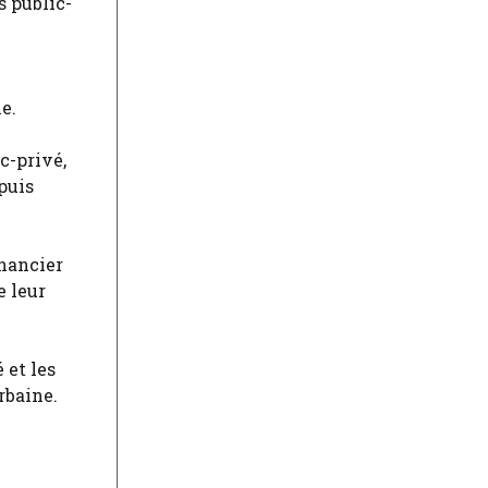
 public-
e.
c-privé,
puis
inancier
e leur
 et les
rbaine.