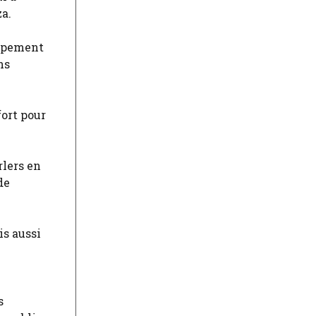
za.
oppement
ns
fort pour
rlers en
de
is aussi
s