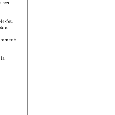
e ses
-le-feu
obre.
t ramené
 la