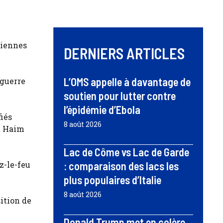
liennes
DERNIERS ARTICLES
L’OMS appelle à davantage de
 guerre
soutien pour lutter contre
l’épidémie d’Ebola
fiés
8 août 2026
t Haim
Lac de Côme vs Lac de Garde
z-le-feu
: comparaison des lacs les
plus populaires d’Italie
8 août 2026
ition de
Donald Trump met en colère