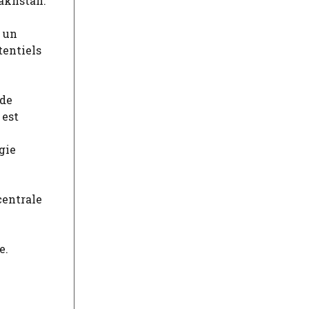
zakhstan.
, un
tentiels
 de
 est
gie
centrale
e.