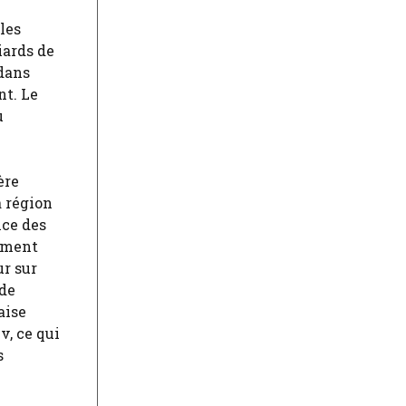
les
iards de
 dans
nt. Le
u
ère
a région
nce des
uement
ur sur
nde
aise
v, ce qui
s