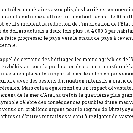
contrôles monétaires assouplis, des barrières commercia
tions ont contribué à attirer un montant record de 10 mill
bjectifs incluent la réduction de l’implication de l’État
e dollars actuels à deux fois plus. , à 4 000 $ par habita
 faire progresser le pays vers le statut de pays à reven
écennie.
appel de certains des héritages les moins agréables de l’
l’Ouzbékistan pour la production de coton a transformé l
stinée à remplacer les importations de coton en provena
ulture avec des besoins d’irrigation intensifs a pratiq
e céréales. Mais cela a également eu un impact dévastate
sement de la mer d’Aral, autrefois la quatrième plus gra
 symbole célèbre des conséquences possibles d’une mauv
devenue un problème urgent pour le régime de Mirziyoye
’arbres et d’autres tentatives visant à revigorer de vaste