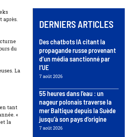
beks
t après.
DERNIERS ARTICLES
Des chatbots IA citant la
octurne
ours du
propagande russe provenant
d’un média sanctionné par
l’UE
euses. La
7 août 2026
55 heures dans l’eau : un
nageur polonais traverse la
 en tant
mer Baltique depuis la Suède
année. «
jusqu’à son pays d’origine
et la
7 août 2026