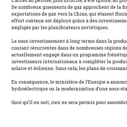
L’accès au pétrole, plus difficile, a été ignoré, au p
De nombreux gisements de gaz approchent de la fin 
exportations de gaz vers la Chine, qui étaient flo
effort coûteux est déployé grâce à des investissem
négligés par les planificateurs soviétiques.
Le sous-investissement à long terme dans la product
courant récurrentes dans de nombreuses régions d
actuellement engagé dans un programme frénétique 
investisseurs internationaux à compléter la product
solaire et éolienne. Sans cela, les plans de croissa
En conséquence, le ministère de l’Energie a annon
hydroélectrique ou la modernisation d’une sous-sta
Quoi qu’il en soit, rien ne sera permis pour assombr