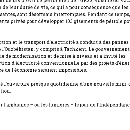
rofit de la « province pétrolière » de l’URSS, voisine du Ka
de leur durée de vie, ce qui a pour conséquence que les
rissantes, sont désormais interrompues. Pendant ce temps
ents privés pour développer 103 gisements de pétrole po
ion et le transport d’électricité a conduit à des pannes
e l’Ouzbékistan, y compris à Tachkent. Le gouvernement
de modernisation et de mise à niveau et a invité les
ion d’électricité conventionnelle par des projets d’éner
nce de l’économie seraient impossibles.
cé l’ouverture presque quotidienne d’une nouvelle mini-
tion.
ir l’ambiance – ou les lumières – le jour de l’Indépendanc