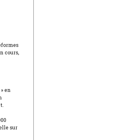
réformes
n cours,
 » en
m
t.
000
lle sur