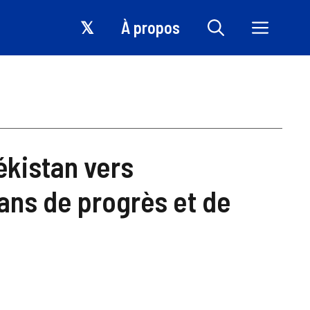
𝕏
À propos
ékistan vers
 ans de progrès et de