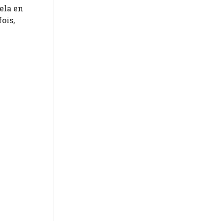
ela en
ois,