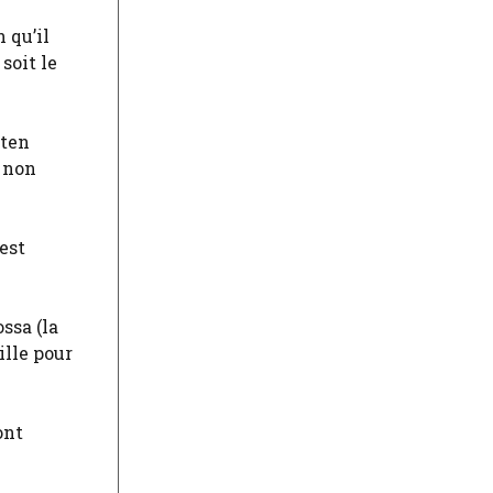
 qu’il
soit le
rten
t non
est
ssa (la
ille pour
ont