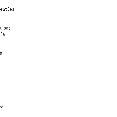
ent les
, par
 la
s
rd –