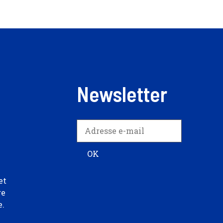
Newsletter
et
re
e.