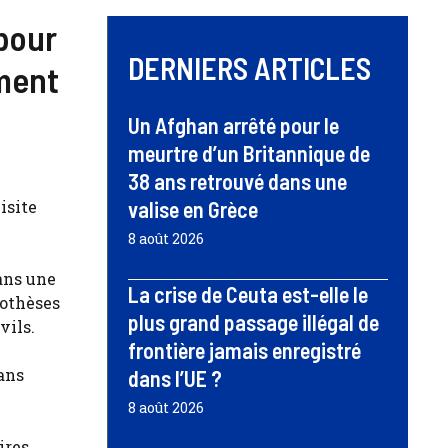
 pour
DERNIERS ARTICLES
ument
Un Afghan arrêté pour le
meurtre d’un Britannique de
38 ans retrouvé dans une
isite
valise en Grèce
8 août 2026
dans une
La crise de Ceuta est-elle le
rothèses
plus grand passage illégal de
vils.
frontière jamais enregistré
dans
dans l’UE ?
8 août 2026
ires