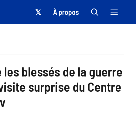
𝕏
À propos
e les blessés de la guerre
 visite surprise du Centre
iv