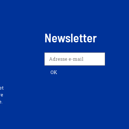
Newsletter
et
re
e.