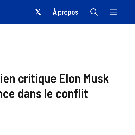
𝕏
À propos
lien critique Elon Musk
ce dans le conflit