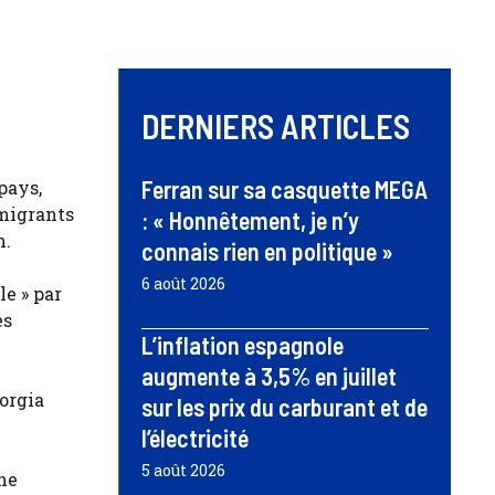
DERNIERS ARTICLES
Ferran sur sa casquette MEGA
pays,
 migrants
: « Honnêtement, je n’y
n.
connais rien en politique »
6 août 2026
e » par
es
L’inflation espagnole
augmente à 3,5% en juillet
iorgia
sur les prix du carburant et de
l’électricité
5 août 2026
une