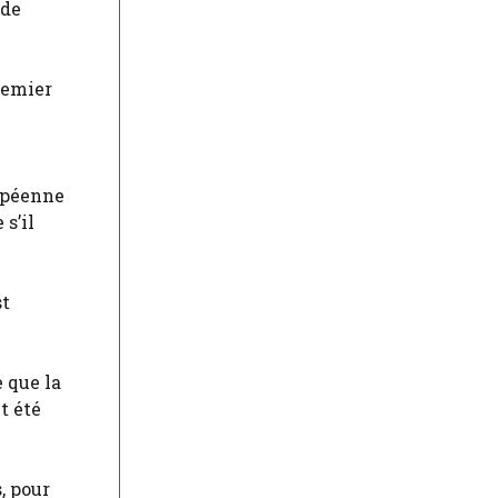
nde
remier
ropéenne
s’il
st
 que la
t été
, pour