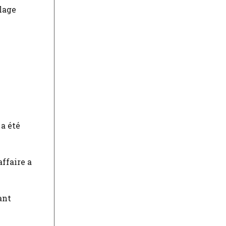
llage
 a été
affaire a
ant