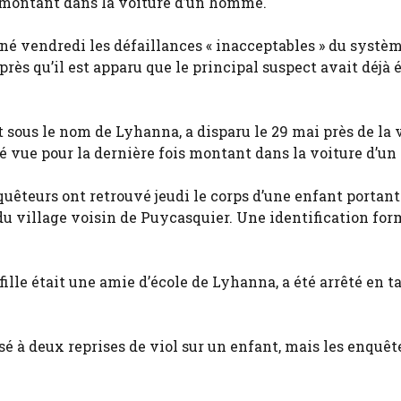
s montant dans la voiture d’un homme.
 vendredi les défaillances « inacceptables » du systè
après qu’il est apparu que le principal suspect avait déjà 
sous le nom de Lyhanna, a disparu le 29 mai près de la v
té vue pour la dernière fois montant dans la voiture d’u
quêteurs ont retrouvé jeudi le corps d’une enfant portant
 village voisin de Puycasquier. Une identification form
ille était une amie d’école de Lyhanna, a été arrêté en t
sé à deux reprises de viol sur un enfant, mais les enquêt