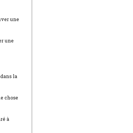
er une
 dans la
ue chose
ré à