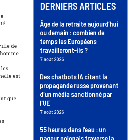
DERNIERS ARTICLES
me
Âge de la retraite aujourd’hui
été
ou demain : combien de
temps les Européens
ille de
travailleront-ils ?
n homme.
7 août 2026
 les
elle est
Des chatbots IA citant la
propagande russe provenant
d’un média sanctionné par
ant que
l’UE
7 août 2026
es
55 heures dans l’eau : un
nageur polonais traverse la