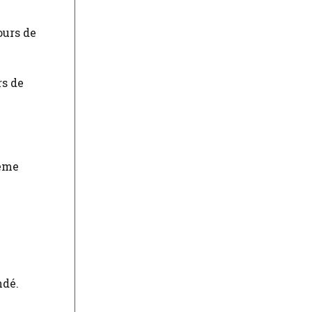
rs de
tème
ndé.