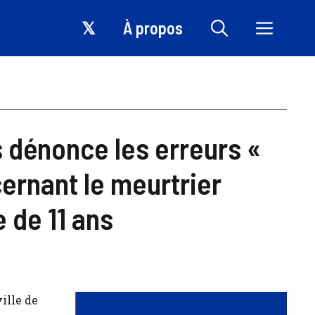
𝕏
À propos
s dénonce les erreurs «
ernant le meurtrier
e de 11 ans
ille de