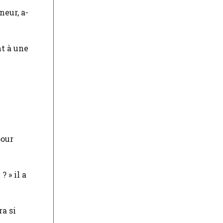
neur, a-
nt à une
pour
 » il a
ra si