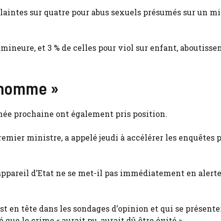
laintes sur quatre pour abus sexuels présumés sur un mi
mineure, et 3 % de celles pour viol sur enfant, aboutisse
t homme »
nnée prochaine ont également pris position.
remier ministre, a appelé jeudi à accélérer les enquêtes 
ppareil d’Etat ne se met-il pas immédiatement en alerte ?
st en tête dans les sondages d’opinion et qui se présente
que le crime « aurait pu, aurait dû être évité ».