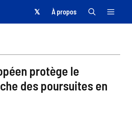
𝕏
À propos
opéen protège le
uche des poursuites en