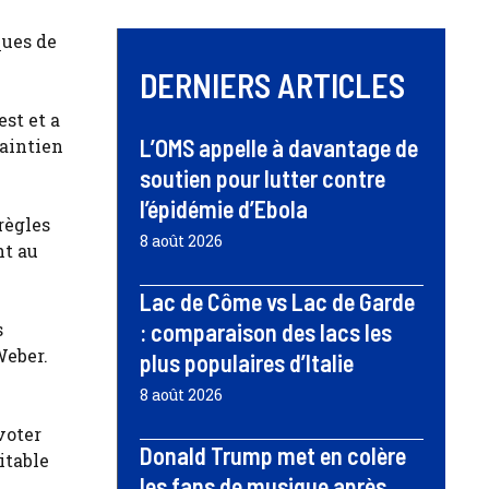
ques de
DERNIERS ARTICLES
est et a
L’OMS appelle à davantage de
aintien
soutien pour lutter contre
l’épidémie d’Ebola
règles
8 août 2026
nt au
Lac de Côme vs Lac de Garde
s
: comparaison des lacs les
Weber.
plus populaires d’Italie
8 août 2026
voter
Donald Trump met en colère
itable
les fans de musique après