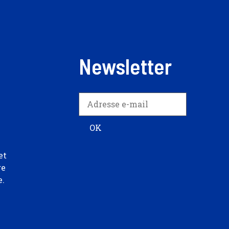
Newsletter
et
re
e.