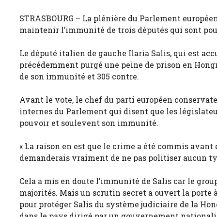
STRASBOURG – La plénière du Parlement européen a 
maintenir l’immunité de trois députés qui sont pour
Le député italien de gauche Ilaria Salis, qui est ac
précédemment purgé une peine de prison en Hongri
de son immunité et 305 contre.
Avant le vote, le chef du parti européen conservateu
internes du Parlement qui disent que les législateu
pouvoir et soulevent son immunité.
« La raison en est que le crime a été commis avant d
demanderais vraiment de ne pas politiser aucun ty
Cela a mis en doute l’immunité de Salis car le grou
majorités. Mais un scrutin secret a ouvert la porte 
pour protéger Salis du système judiciaire de la Hong
dans le pays dirigé par un gouvernement nationalist