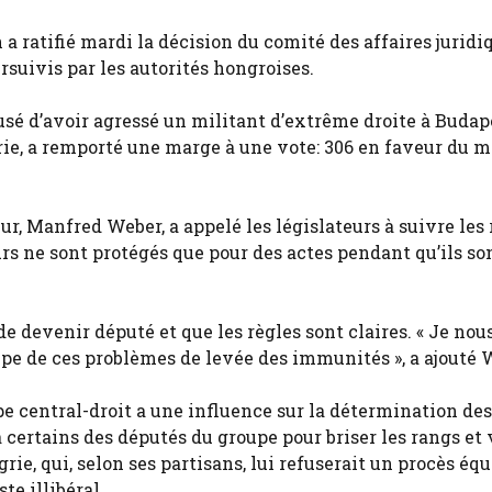
ratifié mardi la décision du comité des affaires juridi
suivis par les autorités hongroises.
cusé d’avoir agressé un militant d’extrême droite à Budap
e, a remporté une marge à une vote: 306 en faveur du m
r, Manfred Weber, a appelé les législateurs à suivre les 
rs ne sont protégés que pour des actes pendant qu’ils so
e devenir député et que les règles sont claires. « Je nou
pe de ces problèmes de levée des immunités », a ajouté 
pe central-droit a une influence sur la détermination des
à certains des députés du groupe pour briser les rangs et 
rie, qui, selon ses partisans, lui refuserait un procès équ
e illibéral.