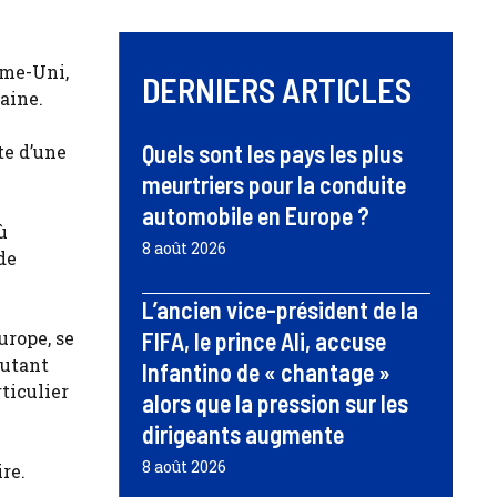
ume-Uni,
DERNIERS ARTICLES
raine.
Quels sont les pays les plus
te d’une
meurtriers pour la conduite
automobile en Europe ?
ù
8 août 2026
de
L’ancien vice-président de la
urope, se
FIFA, le prince Ali, accuse
outant
Infantino de « chantage »
ticulier
alors que la pression sur les
dirigeants augmente
8 août 2026
re.