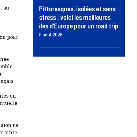
t au
Pittoresques, isolées et sans
stress : voici les meilleures
îles d’Europe pour un road trip
8 août 2026
ron pour
nnée
semble
r
ançais.
ires en
ntuelle
ision ne
 crainte