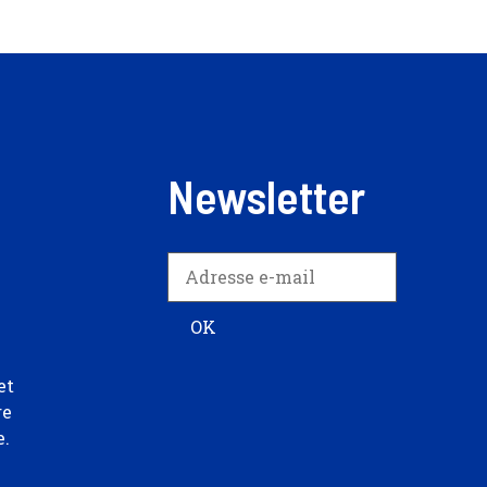
Newsletter
et
re
e.