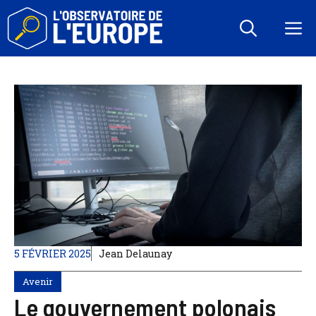
Aller
au
M
contenu
5 FÉVRIER 2025
Jean Delaunay
Avenir
Le gouvernement polonais