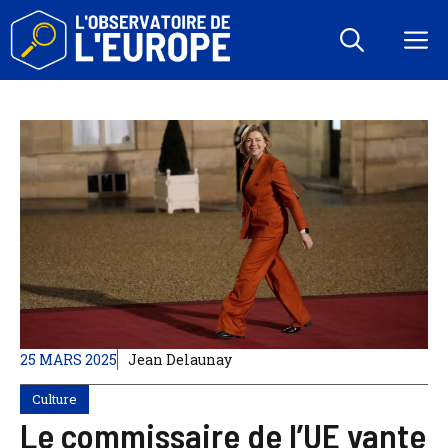
Aller
au
M
contenu
25 MARS 2025
Jean Delaunay
Culture
Le commissaire de l’UE vante