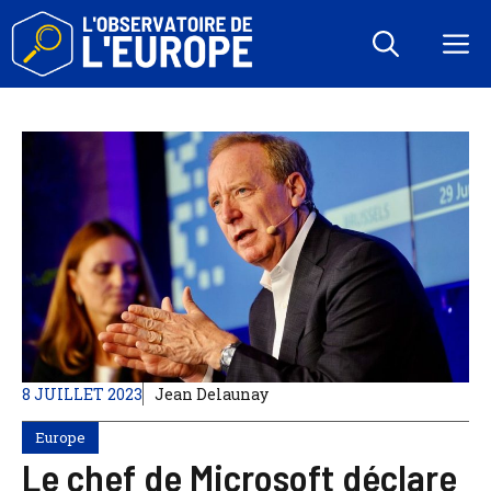
Aller
au
M
contenu
8 JUILLET 2023
Jean Delaunay
Europe
Le chef de Microsoft déclare