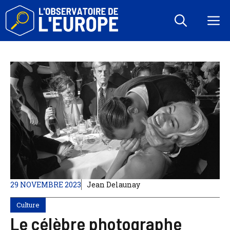
Aller
au
M
contenu
29 NOVEMBRE 2023
Jean Delaunay
Culture
Le célèbre photographe