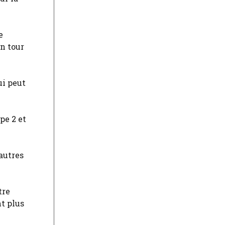
e
on tour
ui peut
pe 2 et
’autres
tre
nt plus