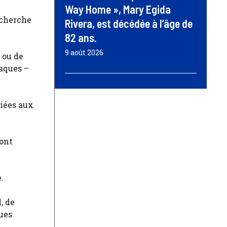
Way Home », Mary Egida
recherche
Rivera, est décédée à l’âge de
82 ans.
9 août 2026
a ou de
iaques –
liées aux
 ont
.
, de
ques