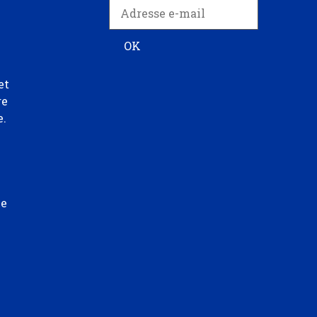
et
re
e.
ée