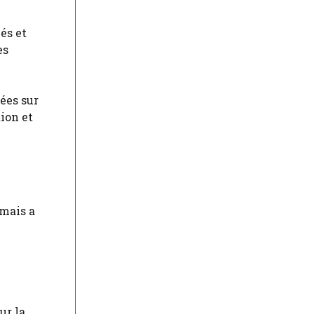
és et
es
sées sur
ion et
 mais a
ur la