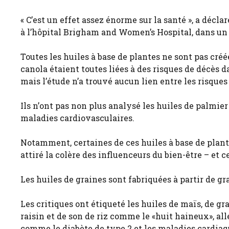
« C’est un effet assez énorme sur la santé », a décl
à l’hôpital Brigham and Women’s Hospital, dans 
Toutes les huiles à base de plantes ne sont pas créées
canola étaient toutes liées à des risques de décès 
mais l’étude n’a trouvé aucun lien entre les risques
Ils n’ont pas non plus analysé les huiles de palmier
maladies cardiovasculaires.
Notamment, certaines de ces huiles à base de plan
attiré la colère des influenceurs du bien-être – et c
Les huiles de graines sont fabriquées à partir de gr
Les critiques ont étiqueté les huiles de maïs, de gra
raisin et de son de riz comme le «huit haineux», al
comme le diabète de type 2 et les maladies cardiaq