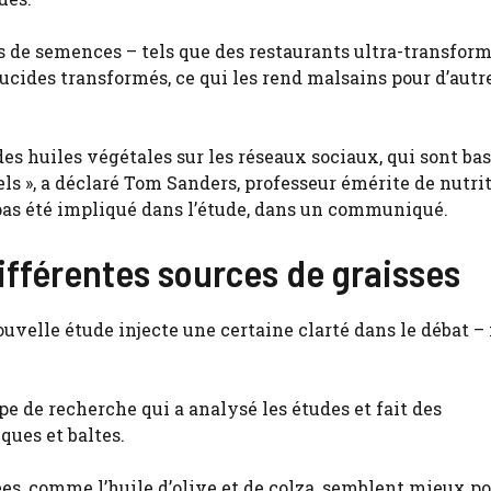
 de semences – tels que des restaurants ultra-transform
ucides transformés, ce qui les rend malsains pour d’autr
des huiles végétales sur les réseaux sociaux, qui sont ba
els », a déclaré Tom Sanders, professeur émérite de nutrit
a pas été impliqué dans l’étude, dans un communiqué.
différentes sources de graisses
ouvelle étude injecte une certaine clarté dans le débat –
e de recherche qui a analysé les études et fait des
ues et baltes.
rées, comme l’huile d’olive et de colza, semblent mieux po