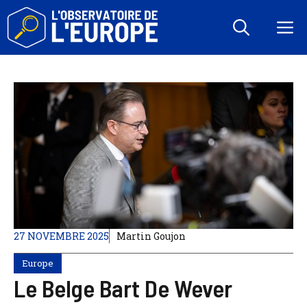
Aller
au
M
contenu
27 NOVEMBRE 2025
Martin Goujon
Europe
Le Belge Bart De Wever