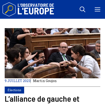
Aller
au
M
contenu
9 JUILLET 2023
Martin Goujon
Élections
L’alliance de gauche et