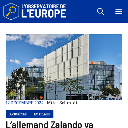
Aller
au
M
contenu
12 DÉCEMBRE 2024
Milos Schmidt
Actualités
Business
L’allemand Zalando va