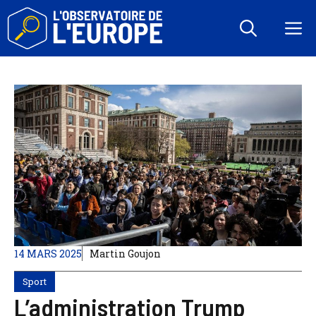
Aller
au
M
contenu
14 MARS 2025
Martin Goujon
Sport
L’administration Trump