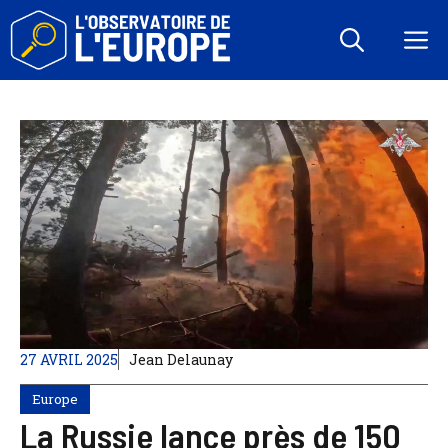
Aller
au
M
contenu
27 AVRIL 2025
Jean Delaunay
Europe
La Russie lance près de 150