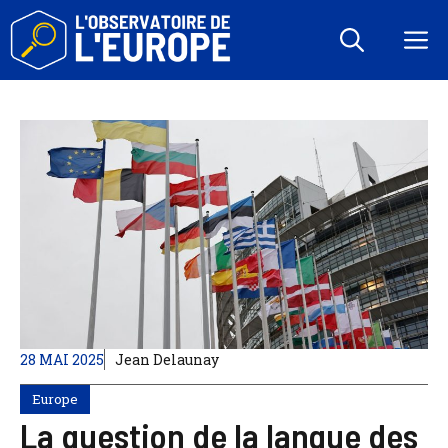
Aller
au
M
contenu
28 MAI 2025
Jean Delaunay
Europe
La question de la langue des