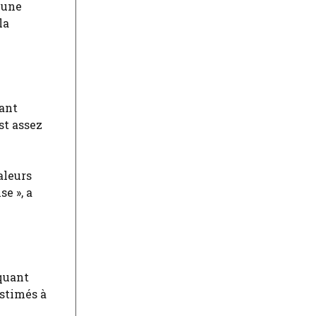
 une
la
sant
st assez
aleurs
e », a
oquant
estimés à