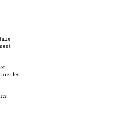
talie
ement
 et
surer les
its