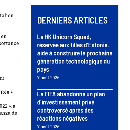
talien
DERNIERS ARTICLES
La HK Unicorn Squad,
 en
mportance
réservée aux filles d’Estonie,
aide à construire la prochaine
génération technologique du
pays
oni
7 août 2026
ble ».
La FIFA abandonne un plan
d’investissement privé
22 », a
controversé après des
ienza de
réactions négatives
7 août 2026