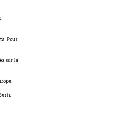
.
ts. Pour
s sur la
urope.
Berti.