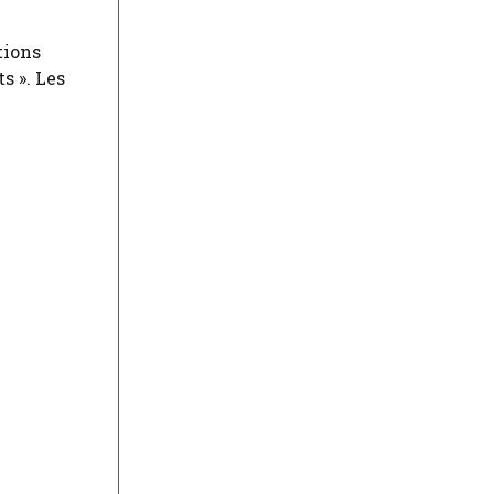
tions
s ». Les