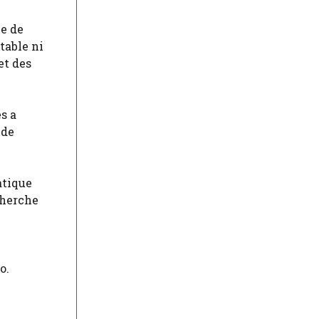
ie de
table ni
et des
s a
 de
atique
cherche
o.