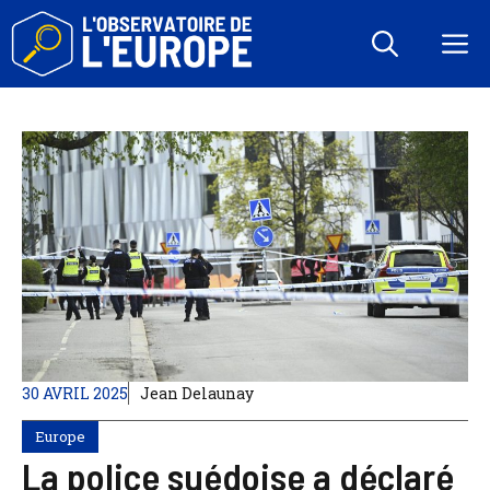
Aller
au
M
contenu
30 AVRIL 2025
Jean Delaunay
Europe
La police suédoise a déclaré