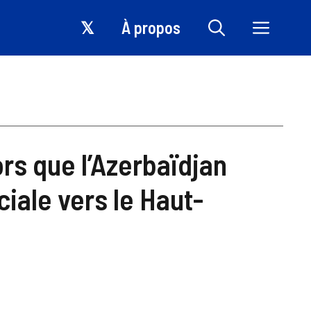
𝕏
À propos
rs que l’Azerbaïdjan
iale vers le Haut-