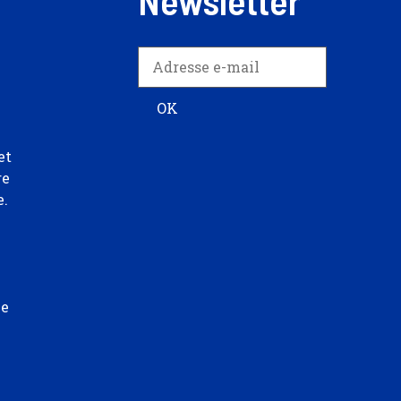
Newsletter
et
re
e.
ée