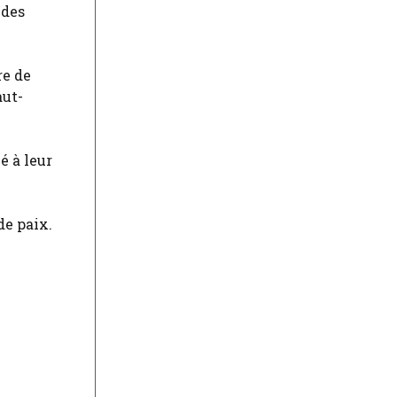
 des
re de
aut-
é à leur
de paix.