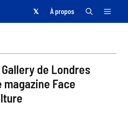
𝕏
À propos
t Gallery de Londres
e magazine Face
lture