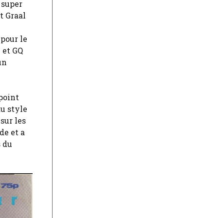
 super
t Graal
pour le
e et GQ
un
point
u style
sur les
de et a
s du