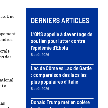
ace; Une
DERNIERS ARTICLES
L’OMS appelle à davantage de
oppement
Londres.
soutien pour lutter contre
l’épidémie d’Ebola
orale
8 août 2026
ns des
Lac de Côme vs Lac de Garde
: comparaison des lacs les
National
plus populaires d’Italie
ui a
8 août 2026
Donald Trump met en colère
ias