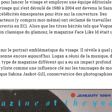
pour lancer le visage et employer une équipe éditoriale
 visage qui s’est déroulé de 1980 à 2004 est devenu le Sain
 célébrités émergentes pour être sur la couverture. Des
acteurs (y compris moi-même) ont réclamé de travailler 
nvertis en EC1. Alors que les titres hérités tels que Vogu
tion classique du glamour, le magazine Face Like Id était 
 sur le portrait emblématique du visage. Il révèle à quel 
sonne encore aujourd’hui. Logan a réuni de la musique, d
un type de magazine différent qui a eu un impact profond 
styliste comme une influence clé sur les tournages de mo
lique Sabina Jaskot-Gill, conservatrice des photographie