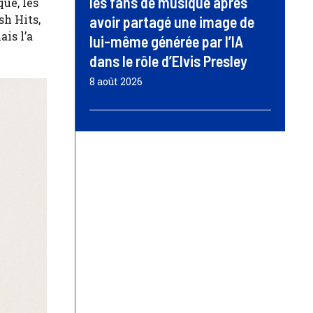
les fans de musique après
ue, les
h Hits,
avoir partagé une image de
is l’a
lui-même générée par l’IA
dans le rôle d’Elvis Presley
8 août 2026