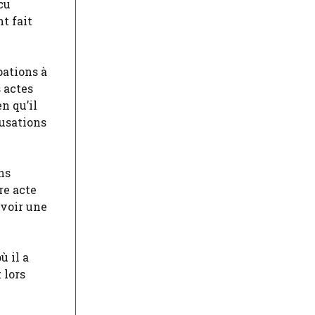
cu
nt fait
pations à
 actes
n qu’il
cusations
ns
re acte
avoir une
ù il a
 lors