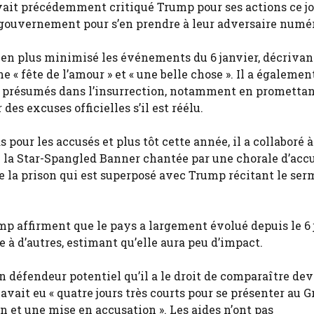
ait précédemment critiqué Trump pour ses actions ce jou
e gouvernement pour s’en prendre à leur adversaire numér
us en plus minimisé les événements du 6 janvier, décrivan
« fête de l’amour » et « une belle chose ». Il a égalemen
s présumés dans l’insurrection, notamment en promettan
des excuses officielles s’il est réélu.
ds pour les accusés et plus tôt cette année, il a collaboré 
de la Star-Spangled Banner chantée par une chorale d’acc
de la prison qui est superposé avec Trump récitant le se
mp affirment que le pays a largement évolué depuis le 6 
à d’autres, estimant qu’elle aura peu d’impact.
 un défendeur potentiel qu’il a le droit de comparaître dev
avait eu « quatre jours très courts pour se présenter au 
on et une mise en accusation ». Les aides n’ont pas