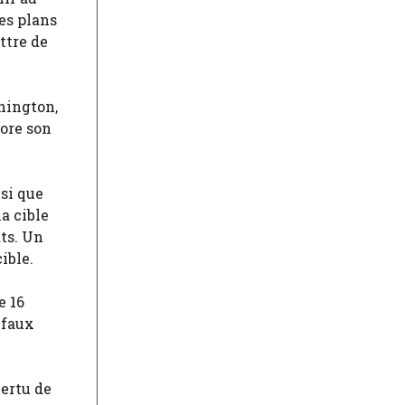
des plans
ttre de
hington,
nore son
si que
a cible
ts. Un
ible.
e 16
 faux
vertu de