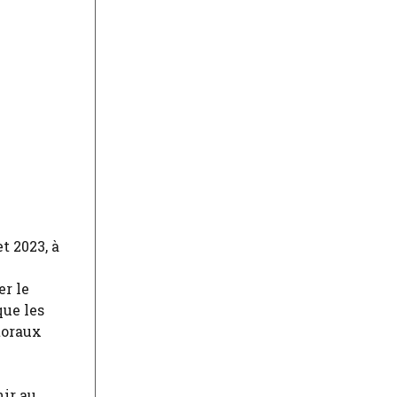
t 2023, à
er le
que les
toraux
nir au