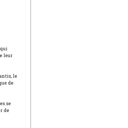
 qui
e leur
ntis, le
ique de
es se
er de