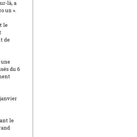
r-là, a
o un ».
t le
t
t de
à une
usés du 6
rment
janvier
ant le
Grand