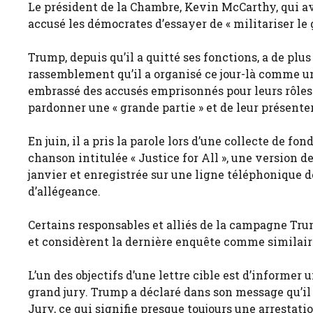
Le président de la Chambre, Kevin McCarthy, qui av
accusé les démocrates d’essayer de « militariser l
Trump, depuis qu’il a quitté ses fonctions, a de pl
rassemblement qu’il a organisé ce jour-là comme une 
embrassé des accusés emprisonnés pour leurs rôle
pardonner une « grande partie » et de leur présenter 
En juin, il a pris la parole lors d’une collecte de fon
chanson intitulée « Justice for All », une version 
janvier et enregistrée sur une ligne téléphonique 
d’allégeance.
Certains responsables et alliés de la campagne Tru
et considèrent la dernière enquête comme similaire 
L’un des objectifs d’une lettre cible est d’informer
grand jury. Trump a déclaré dans son message qu’il 
Jury, ce qui signifie presque toujours une arrestati