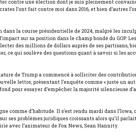
tester contre une élection dont je suis pleinement convain
ates l’ont fait contre moi dans 2016, et bien d’autres l’o
 dans la course présidentielle de 2024, malgré les incul
d’impact sur sa position dans le champ bondé du GOP. Les
cter des millions de dollars auprès de ses partisans, bie
er, ce qui soulève des questions quant à savoir si les ac
dature de Trump a commencé à solliciter des contributio
uvelle lettre, présentant l’enquête comme « juste un aut
ofond pour essayer d’empêcher la majorité silencieuse d’
e comme d’habitude. Il s’est rendu mardi dans l’Iowa, o
sur ses problèmes juridiques croissants alors qu’il parlait
irie avec l’animateur de Fox News, Sean Hannity.