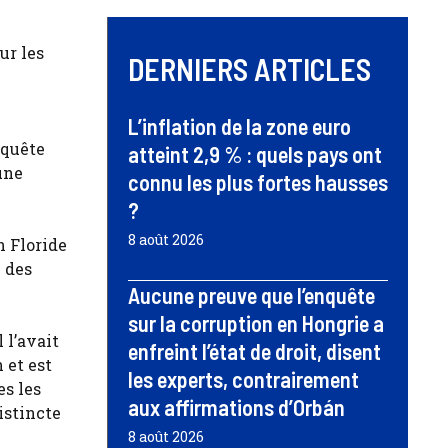
ur les
DERNIERS ARTICLES
L’inflation de la zone euro
nquête
atteint 2,9 % : quels pays ont
 une
connu les plus fortes hausses
?
8 août 2026
n Floride
e des
Aucune preuve que l’enquête
sur la corruption en Hongrie a
 l’avait
enfreint l’état de droit, disent
 et est
les experts, contrairement
es les
aux affirmations d’Orbán
istincte
8 août 2026