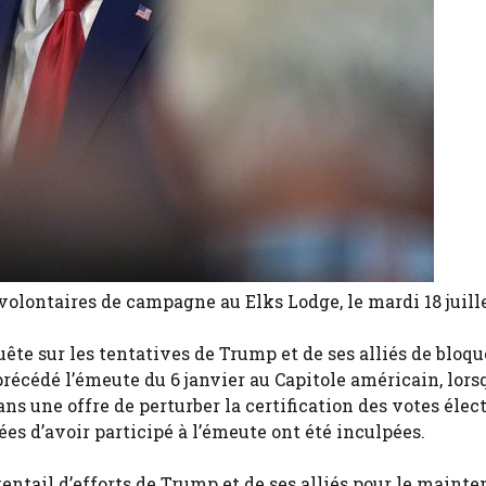
olontaires de campagne au Elks Lodge, le mardi 18 juille
uête sur les tentatives de Trump et de ses alliés de bloqu
précédé l’émeute du 6 janvier au Capitole américain, lors
ans une offre de perturber la certification des votes élec
es d’avoir participé à l’émeute ont été inculpées.
entail d’efforts de Trump et de ses alliés pour le mainte