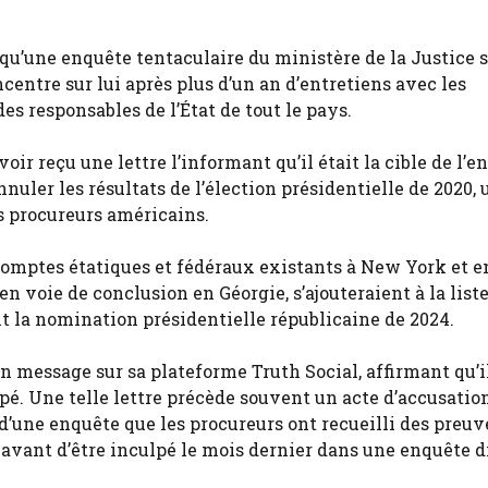
u’une enquête tentaculaire du ministère de la Justice s
ncentre sur lui après plus d’un an d’entretiens avec les
es responsables de l’État de tout le pays.
r reçu une lettre l’informant qu’il était la cible de l’e
nnuler les résultats de l’élection présidentielle de 2020,
es procureurs américains.
comptes étatiques et fédéraux existants à New York et e
en voie de conclusion en Géorgie, s’ajouteraient à la list
it la nomination présidentielle républicaine de 2024.
n message sur sa plateforme Truth Social, affirmant qu’il
lpé. Une telle lettre précède souvent un acte d’accusation
 d’une enquête que les procureurs ont recueilli des preuv
avant d’être inculpé le mois dernier dans une enquête d