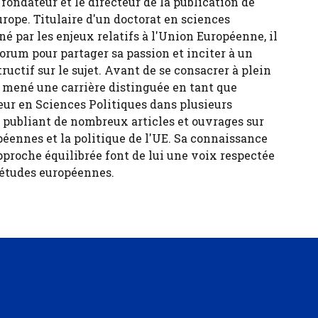
fondateur et le directeur de la publication de
urope. Titulaire d'un doctorat en sciences
né par les enjeux relatifs à l'Union Européenne, il
forum pour partager sa passion et inciter à un
tructif sur le sujet. Avant de se consacrer à plein
 a mené une carrière distinguée en tant que
eur en Sciences Politiques dans plusieurs
, publiant de nombreux articles et ouvrages sur
péennes et la politique de l'UE. Sa connaissance
pproche équilibrée font de lui une voix respectée
 études européennes.