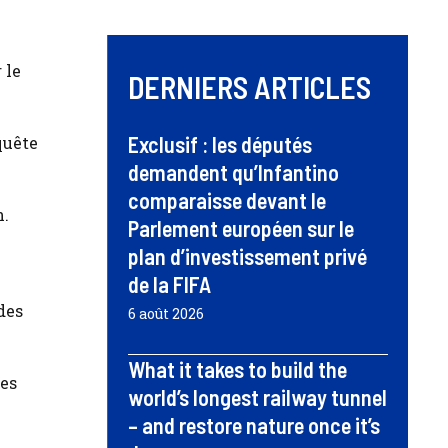
 le
DERNIERS ARTICLES
Exclusif : les députés
quête
demandent qu’Infantino
comparaisse devant le
n.
Parlement européen sur le
plan d’investissement privé
de la FIFA
des
6 août 2026
What it takes to build the
des
world’s longest railway tunnel
– and restore nature once it’s