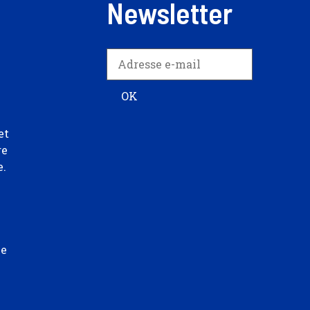
Newsletter
et
re
e.
ée